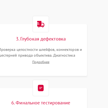
3. Глубокая дефектовка
Проверка целостности шлейфов, коннекторов и
шестерней привода объектива. Диагностика
материнской платы, цепей питания и
Подробнее
картоприемника. Тестирование механизма
затвора и блока внутрикамерной стабилизации.
6. Финальное тестирование