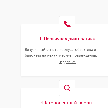
1. Первичная диагностика
Визуальный осмотр корпуса, объектива и
байонета на механические повреждения.
Проверка реакции на включение, считывание
Подробнее
кодов ошибок. Оценка состояния матрицы и
затвора, проверка работы автофокуса и
вспышки.
4. Компонентный ремонт