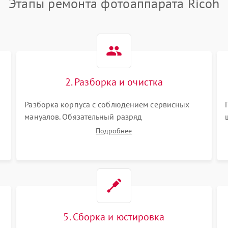
Этапы ремонта фотоаппарата Ricoh
2. Разборка и очистка
Разборка корпуса с соблюдением сервисных
мануалов. Обязательный разряд
высоковольтного конденсатора вспышки для
Подробнее
безопасности. Очистка внутренних узлов от
пыли, песка и следов влаги с помощью
спецсредств.
5. Сборка и юстировка