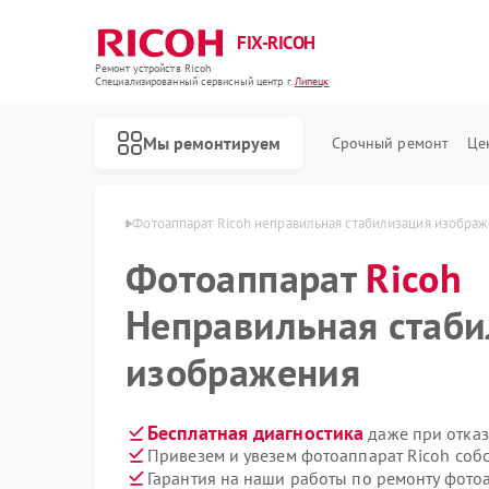
FIX-RICOH
Ремонт устройств Ricoh
Специализированный cервисный центр г.
Липецк
Мы ремонтируем
Срочный ремонт
Це
тов Ricoh в Липецке
Фотоаппарат Ricoh неправильная стабилизация изобра
Фотоаппарат
Ricoh
Неправильная стаб
изображения
Бесплатная диагностика
даже при отказ
Привезем и увезем фотоаппарат Ricoh соб
Гарантия на наши работы по ремонту фото