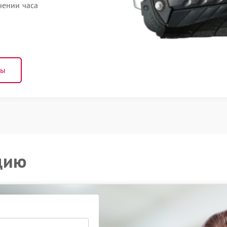
чении часа
ны
цию