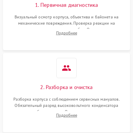
1. Первичная диагностика
Визуальный осмотр корпуса, объектива и байонета на
механические повреждения. Проверка реакции на
включение, считывание кодов ошибок. Оценка состояния
Подробнее
матрицы и затвора, проверка работы автофокуса и вспышки.
2. Разборка и очистка
Разборка корпуса с соблюдением сервисных мануалов.
Обязательный разряд высоковольтного конденсатора
вспышки для безопасности. Очистка внутренних узлов от
Подробнее
пыли, песка и следов влаги с помощью спецсредств.