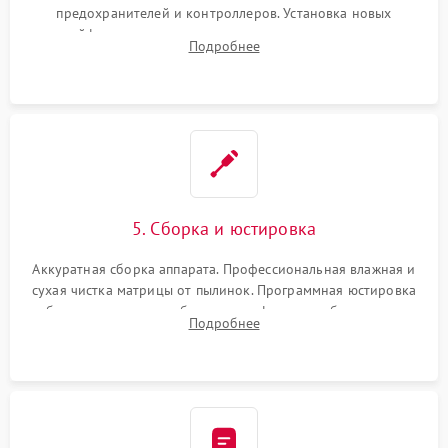
предохранителей и контроллеров. Установка новых
шлейфов, дисплея, механизма затвора или двигателя
Подробнее
автофокуса. Восстановление геометрии тубуса объектива
при заклинивании.
5. Сборка и юстировка
Аккуратная сборка аппарата. Профессиональная влажная и
сухая чистка матрицы от пылинок. Программная юстировка
рабочего отрезка, калибровка автофокуса, стабилизатора и
Подробнее
экспозамера с помощью сервисного ПО.