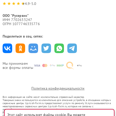
4.9-5.0
ООО "Русервис"
ИНН 7702633247
ОГРН 1077746335776
Поделиться в соц. сетях:
Мы принимаем
все формы оплаты
Политика конфиденциальности
Вся информация на сайте носит исключительно справочный характер.
Товарные знаки используются исключительно для описания устройств, в отношении которых
сервисные центры lip.ricoh-fixim.ru предоставляют услуги по ремонту. Услуги оказываются в
неавторизованных сервисных центрах lip.ricoh-fixim.ru, которые не связаны с
правообладателями товарных знаков или их официальными представителями.
Ремонт осуществляется для устройств, уже введенных в гражданский оборот в соответствии
Этот сайт использует файлы cookie. Вы можете
со статьей 1487 ГК РФ.