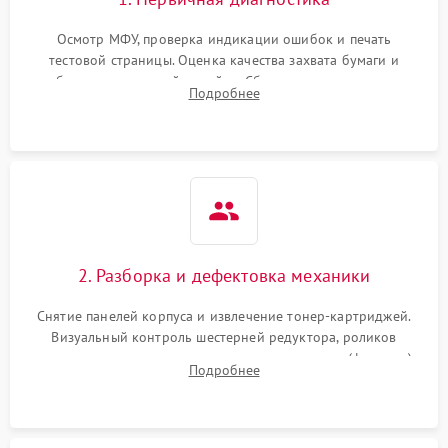
Осмотр МФУ, проверка индикации ошибок и печать
тестовой страницы. Оценка качества захвата бумаги и
работы сканирующей линейки. Сбор данных о замятиях,
Подробнее
дефектах изображения или посторонних шумах при работе.
2. Разборка и дефектовка механики
Снятие панелей корпуса и извлечение тонер-картриджей.
Визуальный контроль шестерней редуктора, роликов
захвата, термопленки и прижимного вала в печи (фьюзере).
Подробнее
Проверка оптики сканера на загрязнения.