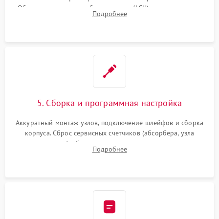
Обязательная очистка блока лазера (LSU), зеркал и тракта
Подробнее
печати от просыпанного тонера и бумажной пыли.
5. Сборка и программная настройка
Аккуратный монтаж узлов, подключение шлейфов и сборка
корпуса. Сброс сервисных счетчиков (абсорбера, узла
закрепления), обновление прошивки и программная
Подробнее
калибровка цветопередачи и позиционирования сканера.