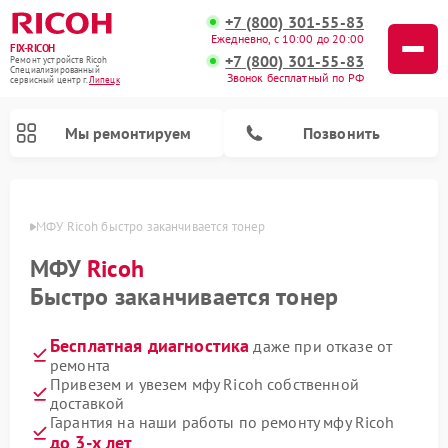
+7 (800) 301-55-83
Ежедневно, с 10:00 до 20:00
FIX-RICOH
+7 (800) 301-55-83
Ремонт устройств Ricoh
Специализированный
Звонок бесплатный по РФ
cервисный центр г.
Липецк
Мы ремонтируем
Позвонить
пецке
МФУ Ricoh быстро заканчивается тонер
МФУ
Ricoh
Быстро заканчивается тонер
Бесплатная диагностика
даже при отказе от
ремонта
Привезем и увезем мфу Ricoh собственной
доставкой
Гарантия на наши работы по ремонту мфу Ricoh
до 3-х лет