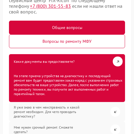
сервисный центр “FIX-Ricoh” по следующему
телефону
+7 (800) 301-55-83
если не нашли ответ на
свой вопрос.
Общие вопросы
Вопросы по ремонту МФУ
Какие документы вы предоставляете?
На этапе приема устройства на диагностику и последующий
ремонт вам будет предоставлен заказ-наряд с указанием страховых
обязательств на ваше устройство. Далее, после выполнения работ
по ремонту техники, вы получите акт выполненных работ и
гарантийный талон.
Я уже знаю в чем неисправность и какой
ремонт необходим. Для чего проводить
диагностику?
Мне нужен срочный ремонт. Сможете
сделать?