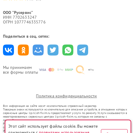
ООО "Русервис"
ИНН 7702633247
ОГРН 1077746335776
Поделиться в соц. сетях:
Мы принимаем
все формы оплаты
Политика конфиденциальности
Вся информация на сайте носит исключительно справочный характер.
Товарные знаки используются исключительно для описания устройств, в отношении которых
сервисные центры lip.ricoh-fixim.ru предоставляют услуги по ремонту. Услуги оказываются в
неавторизованных сервисных центрах lip.ricoh-fixim.ru, которые не связаны с
правообладателями товарных знаков или их официальными представителями.
Ремонт осуществляется для устройств, уже введенных в гражданский оборот в соответствии
Этот сайт использует файлы cookie. Вы можете
со статьей 1487 ГК РФ.
Использование товарных знаков не преследует цели индивидуализации услуг или введения
ознакомиться с
правилами использования