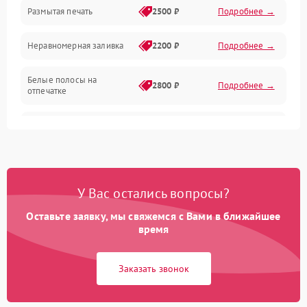
Размытая печать
2500 ₽
Подробнее →
Панель управления и индикация
Неравномерная заливка
2200 ₽
Подробнее →
Режим работы
Белые полосы на
Питание и запуск
2800 ₽
Подробнее →
отпечатке
Изображение
Чёрный фон на листе
3000 ₽
Подробнее →
Перекос изображения
2000 ₽
Подробнее →
У Вас остались вопросы?
Оставьте заявку, мы свяжемся с Вами в ближайшее
время
Заказать звонок