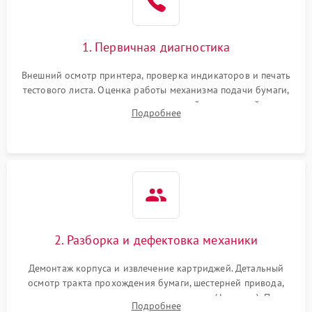
1. Первичная диагностика
Внешний осмотр принтера, проверка индикаторов и печать
тестового листа. Оценка работы механизма подачи бумаги,
выявление посторонних шумов, замятий и первичный анализ
Подробнее
дефектов печати (полосы, фон, пробелы).
2. Разборка и дефектовка механики
Демонтаж корпуса и извлечение картриджей. Детальный
осмотр тракта прохождения бумаги, шестерней привода,
роликов захвата и узла термозакрепления (фьюзера). Поиск
Подробнее