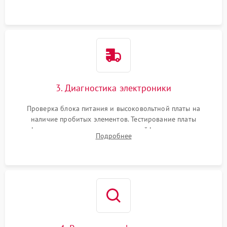
физического износа и повреждений деталей.
3. Диагностика электроники
Проверка блока питания и высоковольтной платы на
наличие пробитых элементов. Тестирование платы
форматирования, целостности шлейфов, контактов
Подробнее
картриджа и оптопар (датчиков прохождения и наличия
бумаги).