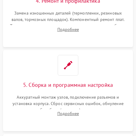
4. Ремонт и профилактика
Замена изношенных деталей (термопленки, резиновых
валов, тормозных площадок). Компонентный ремонт плат.
Тщательная очистка тракта печати, контактов и линз блока
Подробнее
лазера (LSU) от просыпанного тонера и пыли.
5. Сборка и программная настройка
Аккуратный монтаж узлов, подключение разъемов и
установка корпуса. Сброс сервисных ошибок, обнуление
счетчиков абсорбера (памперса) или узла переноса,
Подробнее
обновление прошивки и программная калибровка аппарата.