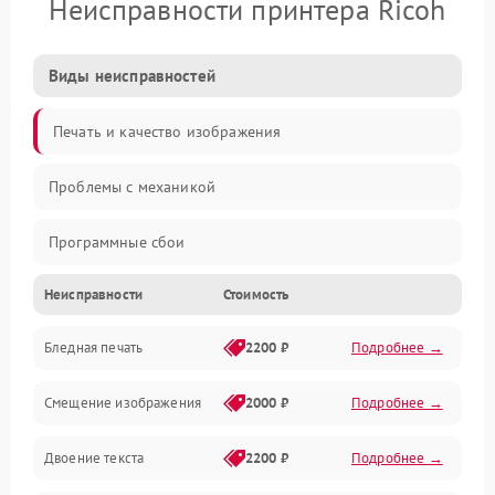
Неисправности принтера Ricoh
Виды неисправностей
Печать и качество изображения
Проблемы с механикой
Программные сбои
Неисправности
Стоимость
Программные ошибки
Бледная печать
2200 ₽
Подробнее →
Картриджи и расходники
Смещение изображения
2000 ₽
Подробнее →
Механика и узлы
Двоение текста
2200 ₽
Подробнее →
Подключение и интерфейсы